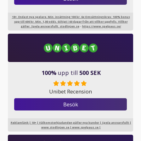
18+. Endast nya spelare. Min. insättning 100 kr. 6x Omsättningskrav. 100% bonus
upp till 600 kr. Min. 1,80 odds. Giltigt i 60 dagar från att villkor uppfylls. Villkor
gäller. Spela ansvarsfullt.
stodlinjen.se
–
https://www.spelpaus.se/
100%
upp till
500 SEK
Unibet Recension
Besök
Reklamlänk | 18+ | Välkomsterbjudanden gäller nya kunder | Spela ansvarsfullt |
www.stodlinjen.se | www.spelpaus.se |