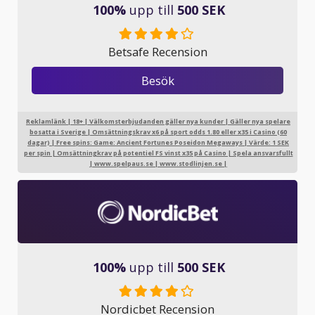
100%
upp till
500 SEK
Betsafe Recension
Besök
Reklamlänk | 18+ | Välkomsterbjudanden gäller nya kunder | Gäller nya spelare
bosatta i Sverige | Omsättningskrav x6 på sport odds 1.80 eller x35 i Casino (60
dagar) | Free spins: Game: Ancient Fortunes Poseidon Megaways | Värde: 1 SEK
per spin | Omsättningkrav på potentiel FS vinst x35 på Casino | Spela ansvarsfullt
| www.spelpaus.se | www.stodlinjen.se |
100%
upp till
500 SEK
Nordicbet Recension