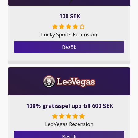
100 SEK
Lucky Sports Recension
Besök
100% gratisspel upp till 600 SEK
LeoVegas Recension
Besök