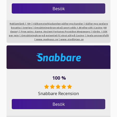
Besök
Reklamlänk | 18+ | Välkomsterbjudanden gäller nya kunder | Gäller nya spelare
bosatta i Sverige | Omsättningskrav x6 på sport odds 1.80 eller x35 i Casino (60
dagar) | Free spins: Game: Ancient Fortunes Poseidon Megaways | Värde: 1 SEK
per spin | Omsättningkrav på potentiel FS vinst x35 på Casino | Spela ansvarsfullt
| www.spelpaus.se | www.stodlinjen.se
100 %
Snabbare Recension
Besök