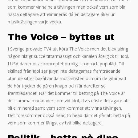
som kommer vinna hela tävlingen men också vem som blir
nästa deltagare att elimineras då en deltagare åker ur
musiktävlingen varje vecka.
The Voice – byttes ut
I Sverige provade TV4 att köra The Voice men det blev aldrig
någon riktigt succé tittarmässigt och kanalen återgick till Idol.
I USA däremot är konceptet otroligt stort och populärt. Till
skillnad från Idol ser juryn inte deltagarnas framträdande
utan de sitter bakåtvända mot artisten och om de gillar vad
de hör trycker de på en knapp och får därefter se
framträdandet. När det kommer till betting på The Voice är
det samma marknader som vid Idol, d.v.s näste deltagare att
bli eliminerad samt vem som kommer att vinna tävlingen.
Det förekommer också head to head där det går att betta på
vem som kommer längst av två olika deltagare.
Politik – betta på dina