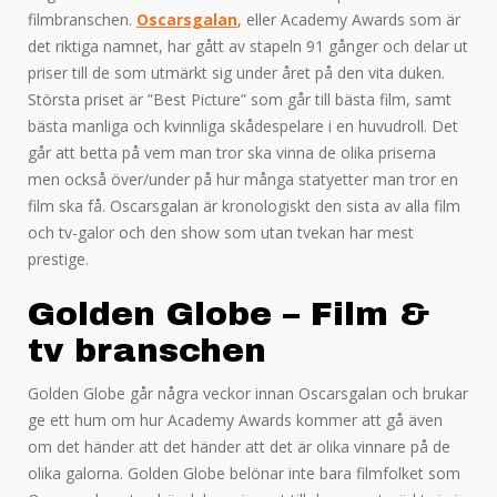
filmbranschen.
Oscarsgalan
, eller Academy Awards som är
det riktiga namnet, har gått av stapeln 91 gånger och delar ut
priser till de som utmärkt sig under året på den vita duken.
Största priset är ”Best Picture” som går till bästa film, samt
bästa manliga och kvinnliga skådespelare i en huvudroll. Det
går att betta på vem man tror ska vinna de olika priserna
men också över/under på hur många statyetter man tror en
film ska få. Oscarsgalan är kronologiskt den sista av alla film
och tv-galor och den show som utan tvekan har mest
prestige.
Golden Globe – Film &
tv branschen
Golden Globe går några veckor innan Oscarsgalan och brukar
ge ett hum om hur Academy Awards kommer att gå även
om det händer att det händer att det är olika vinnare på de
olika galorna. Golden Globe belönar inte bara filmfolket som