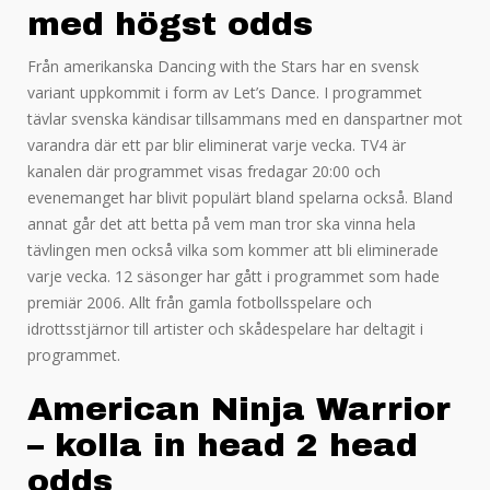
med högst odds
Från amerikanska Dancing with the Stars har en svensk
variant uppkommit i form av Let’s Dance. I programmet
tävlar svenska kändisar tillsammans med en danspartner mot
varandra där ett par blir eliminerat varje vecka. TV4 är
kanalen där programmet visas fredagar 20:00 och
evenemanget har blivit populärt bland spelarna också. Bland
annat går det att betta på vem man tror ska vinna hela
tävlingen men också vilka som kommer att bli eliminerade
varje vecka. 12 säsonger har gått i programmet som hade
premiär 2006. Allt från gamla fotbollsspelare och
idrottsstjärnor till artister och skådespelare har deltagit i
programmet.
American Ninja Warrior
– kolla in head 2 head
odds