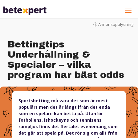
Toggl
navig
ⓘ Annonsupplysning
Bettingtips
Underhållning &
Specialer – vilka
program har bäst odds
Sportsbetting må vara det som är mest
populärt men det är långt ifrån det enda
som en spelare kan betta på. Utanför
fotbollens, ishockeyns och tennisens
rampljus finns det flertalet evenemang som
det går att spela på. Det rör sig om allt från