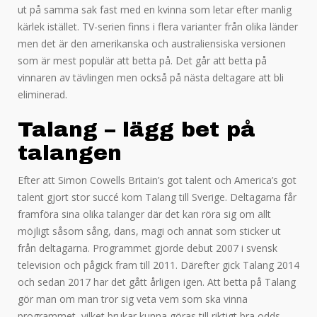
ut på samma sak fast med en kvinna som letar efter manlig
kärlek istället. TV-serien finns i flera varianter från olika länder
men det är den amerikanska och australiensiska versionen
som är mest populär att betta på. Det går att betta på
vinnaren av tävlingen men också på nästa deltagare att bli
eliminerad.
Talang – lägg bet på
talangen
Efter att Simon Cowells Britain’s got talent och America’s got
talent gjort stor succé kom Talang till Sverige. Deltagarna får
framföra sina olika talanger där det kan röra sig om allt
möjligt såsom sång, dans, magi och annat som sticker ut
från deltagarna. Programmet gjorde debut 2007 i svensk
television och pågick fram till 2011. Därefter gick Talang 2014
och sedan 2017 har det gått årligen igen. Att betta på Talang
gör man om man tror sig veta vem som ska vinna
programmet, vilket brukar kunna göras till riktigt bra odds.