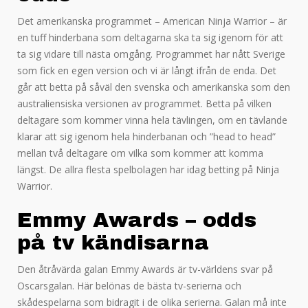
Det amerikanska programmet – American Ninja Warrior – är
en tuff hinderbana som deltagarna ska ta sig igenom för att
ta sig vidare till nästa omgång. Programmet har nått Sverige
som fick en egen version och vi är långt ifrån de enda. Det
går att betta på såväl den svenska och amerikanska som den
australiensiska versionen av programmet. Betta på vilken
deltagare som kommer vinna hela tävlingen, om en tävlande
klarar att sig igenom hela hinderbanan och ”head to head”
mellan två deltagare om vilka som kommer att komma
längst. De allra flesta spelbolagen har idag betting på Ninja
Warrior.
Emmy Awards – odds
på tv kändisarna
Den åtråvärda galan Emmy Awards är tv-världens svar på
Oscarsgalan. Här belönas de bästa tv-serierna och
skådespelarna som bidragit i de olika serierna. Galan må inte