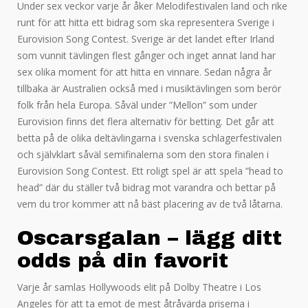
Under sex veckor varje år åker Melodifestivalen land och rike
runt för att hitta ett bidrag som ska representera Sverige i
Eurovision Song Contest. Sverige är det landet efter Irland
som vunnit tävlingen flest gånger och inget annat land har
sex olika moment för att hitta en vinnare. Sedan några år
tillbaka är Australien också med i musiktävlingen som berör
folk från hela Europa. Såväl under ”Mellon” som under
Eurovision finns det flera alternativ för betting. Det går att
betta på de olika deltävlingarna i svenska schlagerfestivalen
och självklart såväl semifinalerna som den stora finalen i
Eurovision Song Contest. Ett roligt spel är att spela ”head to
head” där du ställer två bidrag mot varandra och bettar på
vem du tror kommer att nå bäst placering av de två låtarna.
Oscarsgalan – lägg ditt
odds på din favorit
Varje år samlas Hollywoods elit på Dolby Theatre i Los
Angeles för att ta emot de mest åtråvärda priserna i