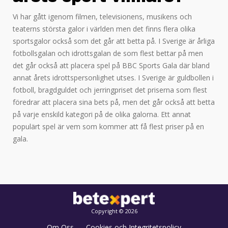
Vi har gått igenom filmen, televisionens, musikens och
teaterns största galor i världen men det finns flera olika
sportsgalor också som det går att betta på. I Sverige är årliga
fotbollsgalan och idrottsgalan de som flest bettar på men
det går också att placera spel på BBC Sports Gala där bland
annat årets idrottspersonlighet utses. I Sverige är guldbollen i
fotboll, bragdguldet och jerringpriset det priserna som flest
föredrar att placera sina bets på, men det går också att betta
på varje enskild kategori på de olika galorna. Ett annat
populärt spel är vem som kommer att få flest priser på en
gala.
Copyright © 2026
Om Oss
Cookies och Integritetspolicy