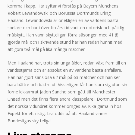
komma i kapp. Här syftar vi förstås på Bayern Münchens
Robert Lewandowski och Borussia Dortmunds Erling
Haaland. Lewandowski är onekligen en av världens bästa
spelare och har i över tio års tid varit en notorisk och pålitlig
målskytt. Han vann skytteligan förra säsongen med 41 (!)
gjorda mål och i skrivande stund har han redan hunnit med
att göra två mål på lika många matcher.
Men Haaland har, trots sin unga ålder, redan växt fram till en
världsstjärna och är absolut en av världens bästa anfallare.
Han har gjort sanslösa 62 mål på 63 matcher och han ser
bara bättre och bättre ut. Visserligen får han klara sig utan sin
forne lekkamrat Jadon Sancho som gått till Manchester
United men det finns flera andra klasspelare i Dortmund som
det norska vidundret kommer omges av. Kika gärna in hos
Expekt för ett riktigt bra odds på att Haaland vinner
Bundesligas skytteliga!