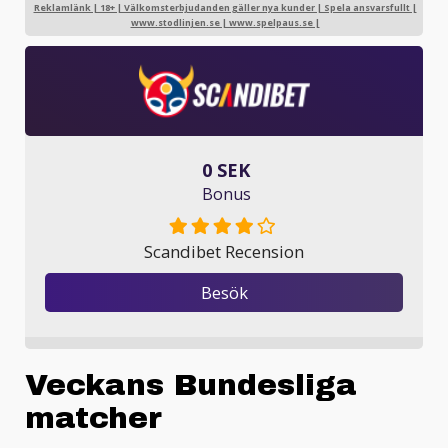
Reklamlänk | 18+ | Välkomsterbjudanden gäller nya kunder | Spela ansvarsfullt |
www.stodlinjen.se | www.spelpaus.se |
0 SEK
Bonus
Scandibet Recension
Besök
Veckans Bundesliga
matcher