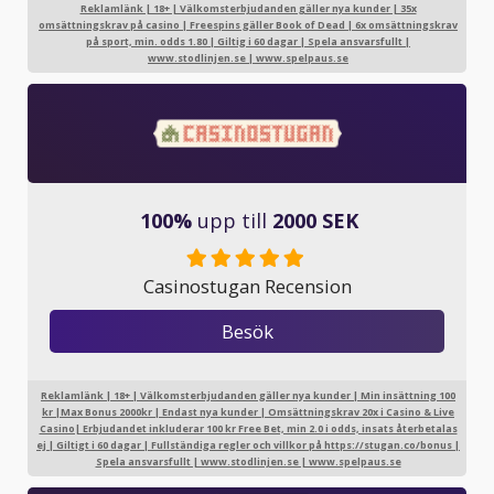
Reklamlänk | 18+ | Välkomsterbjudanden gäller nya kunder | 35x
omsättningskrav på casino | Freespins gäller Book of Dead | 6x omsättningskrav
på sport, min. odds 1.80 | Giltig i 60 dagar | Spela ansvarsfullt |
www.stodlinjen.se | www.spelpaus.se
100%
upp till
2000 SEK
Casinostugan Recension
Besök
Reklamlänk | 18+ | Välkomsterbjudanden gäller nya kunder | Min insättning 100
kr |Max Bonus 2000kr | Endast nya kunder | Omsättningskrav 20x i Casino & Live
Casino| Erbjudandet inkluderar 100 kr Free Bet, min 2.0 i odds, insats återbetalas
ej | Giltigt i 60 dagar | Fullständiga regler och villkor på https://stugan.co/bonus |
Spela ansvarsfullt | www.stodlinjen.se | www.spelpaus.se