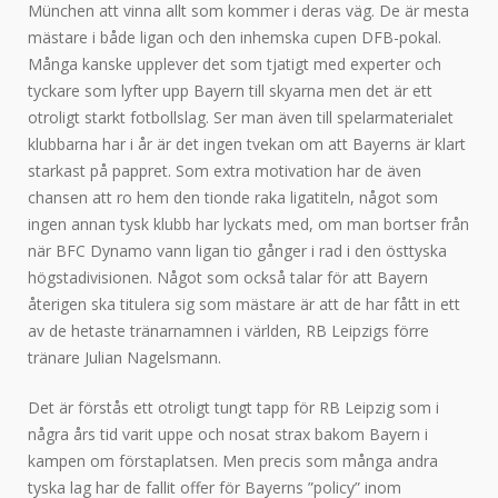
München att vinna allt som kommer i deras väg. De är mesta
mästare i både ligan och den inhemska cupen DFB-pokal.
Många kanske upplever det som tjatigt med experter och
tyckare som lyfter upp Bayern till skyarna men det är ett
otroligt starkt fotbollslag. Ser man även till spelarmaterialet
klubbarna har i år är det ingen tvekan om att Bayerns är klart
starkast på pappret. Som extra motivation har de även
chansen att ro hem den tionde raka ligatiteln, något som
ingen annan tysk klubb har lyckats med, om man bortser från
när BFC Dynamo vann ligan tio gånger i rad i den östtyska
högstadivisionen. Något som också talar för att Bayern
återigen ska titulera sig som mästare är att de har fått in ett
av de hetaste tränarnamnen i världen, RB Leipzigs förre
tränare Julian Nagelsmann.
Det är förstås ett otroligt tungt tapp för RB Leipzig som i
några års tid varit uppe och nosat strax bakom Bayern i
kampen om förstaplatsen. Men precis som många andra
tyska lag har de fallit offer för Bayerns ”policy” inom