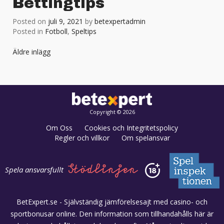
Bettingtips
Posted on
juli 9, 2021
by
betexpertadmin
Posted in
Fotboll
,
Speltips
Inläggsnavigering
Äldre inlägg
Copyright © 2026
Om Oss
Cookies och Integritetspolicy
Regler och villkor
Om spelansvar
Spela ansvarsfullt
BetExpert.se - Självständig jämförelsesajt med casino- och
sportbonusar online. Den information som tillhandahålls här är