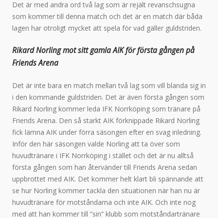
Det är med andra ord två lag som är rejält revanschsugna
som kommer till denna match och det är en match där båda
lagen har otroligt mycket att spela för vad gäller guldstriden.
Rikard Norling mot sitt gamla AIK för första gången på
Friends Arena
Det är inte bara en match mellan två lag som vill blanda sig in
i den kommande guldstriden. Det är även första gången som
Rikard Norling kommer leda IFK Norrköping som tränare på
Friends Arena. Den så starkt AIK förknippade Rikard Norling
fick lämna AIK under förra säsongen efter en svag inledning.
Inför den här säsongen valde Norling att ta över som
huvudtränare i IFK Norrköping i stället och det är nu alltså
första gången som han återvänder till Friends Arena sedan
uppbrottet med AIK. Det kommer helt klart bli spännande att
se hur Norling kommer tackla den situationen när han nu är
huvudtränare för motståndarna och inte AIK. Och inte nog
med att han kommer till ”sin” klubb som motståndartränare