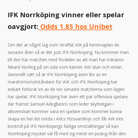
IFK Norrköping vinner eller spelar
oavgjort:
Odds 1.85 hos Unibet
Om det är något lag som straffat AIK på hemmaplan de
senaste åren så är det just IFK Norrköping. Nu kommer man
till den här matchen med fördelen av att man har tränaren
Rikard Norling på sin sida som känner AIK utan och innan.
Generellt sätt så är IFK Norrköping även lite av en
mardrömsmotståndare för AIK och IFK Norrköping har
enbart förlorat en av de nio senaste matcherna som lagen
har spelat. IFK Norrköping har även ett par offensiva spelare
där främst Samuel Adegbenro som leder skytteligan i
allsvenskan kommer vara en spelare som kommer kunna
skapa en hel del oreda i AIK:s försvarslinje och får AIK inte
kontroll på IFK Norrköpings farliga omställningar så kan
Norrköping mycket väl få med sig minst en poäng ifrån den