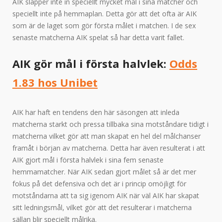
AIK släpper inte in speciellt mycket mål i sina matcher och
speciellt inte på hemmaplan. Detta gör att det ofta är AIK
som är de laget som gör första målet i matchen. I de sex
senaste matcherna AIK spelat så har detta varit fallet.
AIK gör mål i första halvlek:
Odds
1.83 hos Unibet
AIK har haft en tendens den här säsongen att inleda
matcherna starkt och pressa tillbaka sina motståndare tidigt i
matcherna vilket gör att man skapat en hel del målchanser
framåt i början av matcherna. Detta har även resulterat i att
AIK gjort mål i första halvlek i sina fem senaste
hemmamatcher. När AIK sedan gjort målet så är det mer
fokus på det defensiva och det är i princip omöjligt för
motståndarna att ta sig igenom AIK när väl AIK har skapat
sitt ledningsmål, vilket gör att det resulterar i matcherna
sällan blir speciellt målrika.