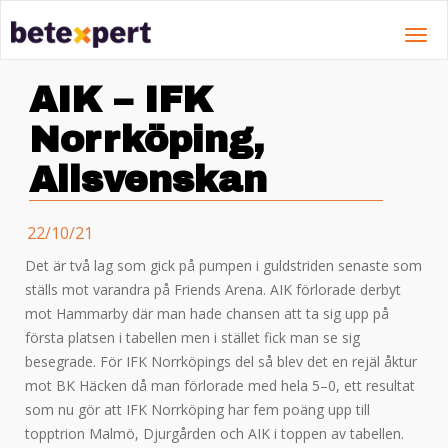
Toggl
navig
AIK – IFK
Norrköping,
Allsvenskan
22/10/21
Det är två lag som gick på pumpen i guldstriden senaste som
ställs mot varandra på Friends Arena. AIK förlorade derbyt
mot Hammarby där man hade chansen att ta sig upp på
första platsen i tabellen men i stället fick man se sig
besegrade. För IFK Norrköpings del så blev det en rejäl åktur
mot BK Häcken då man förlorade med hela 5–0, ett resultat
som nu gör att IFK Norrköping har fem poäng upp till
topptrion Malmö, Djurgården och AIK i toppen av tabellen.