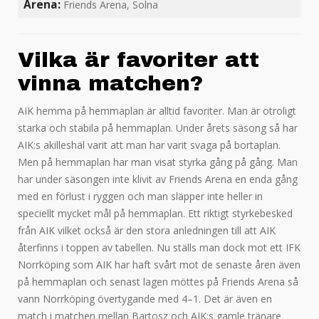
Arena:
Friends Arena, Solna
Vilka är favoriter att
vinna matchen?
AIK hemma på hemmaplan är alltid favoriter. Man är otroligt
starka och stabila på hemmaplan. Under årets säsong så har
AIK:s akilleshäl varit att man har varit svaga på bortaplan.
Men på hemmaplan har man visat styrka gång på gång. Man
har under säsongen inte klivit av Friends Arena en enda gång
med en förlust i ryggen och man släpper inte heller in
speciellt mycket mål på hemmaplan. Ett riktigt styrkebesked
från AIK vilket också är den stora anledningen till att AIK
återfinns i toppen av tabellen. Nu ställs man dock mot ett IFK
Norrköping som AIK har haft svårt mot de senaste åren även
på hemmaplan och senast lagen möttes på Friends Arena så
vann Norrköping övertygande med 4–1. Det är även en
match i matchen mellan Bartosz och AIK:s gamle tränare