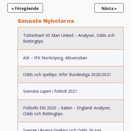
« Föregående
Nästa »
Senaste Nyheterna
Tottenham VS Man United – Analyser, Odds och
Bettingtips
AIK – IFK Norrköping, Allsvenskan
Odds och speltips: Inför Bundesliga 2020/2021
Svenska cupen i fotboll 2021
Fotbolls EM 2020 – Italien – England: Analyser,
Odds och Bettingtips
Sverige Ukraina Speltips och Odds 29 Juni