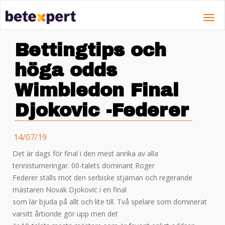
Toggl
navig
Bettingtips och
höga odds
Wimbledon Final
Djokovic -Federer
14/07/19
Det är dags för final i den mest anrika av alla
tennisturneringar. 00-talets dominant Roger
Federer ställs mot den serbiske stjärnan och regerande
mästaren Novak Djokovic i en final
som lär bjuda på allt och lite till. Två spelare som dominerat
varsitt årtionde gör upp men det