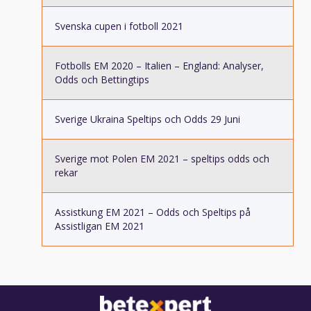
Svenska cupen i fotboll 2021
Fotbolls EM 2020 – Italien – England: Analyser,
Odds och Bettingtips
Sverige Ukraina Speltips och Odds 29 Juni
Sverige mot Polen EM 2021 – speltips odds och
rekar
Assistkung EM 2021 – Odds och Speltips på
Assistligan EM 2021