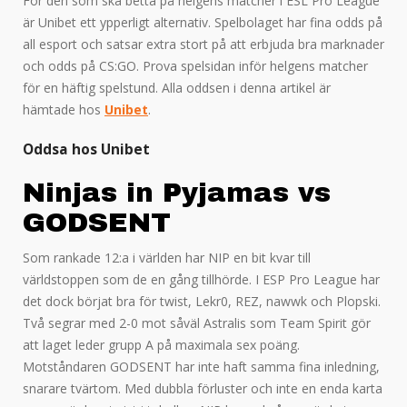
För den som ska betta på helgens matcher i ESL Pro League
är Unibet ett ypperligt alternativ. Spelbolaget har fina odds på
all esport och satsar extra stort på att erbjuda bra marknader
och odds på CS:GO. Prova spelsidan inför helgens matcher
för en häftig spelstund. Alla oddsen i denna artikel är
hämtade hos
Unibet
.
Oddsa hos Unibet
Ninjas in Pyjamas vs
GODSENT
Som rankade 12:a i världen har NIP en bit kvar till
världstoppen som de en gång tillhörde. I ESP Pro League har
det dock börjat bra för twist, Lekr0, REZ, nawwk och Plopski.
Två segrar med 2-0 mot såväl Astralis som Team Spirit gör
att laget leder grupp A på maximala sex poäng.
Motståndaren GODSENT har inte haft samma fina inledning,
snarare tvärtom. Med dubbla förluster och inte en enda karta