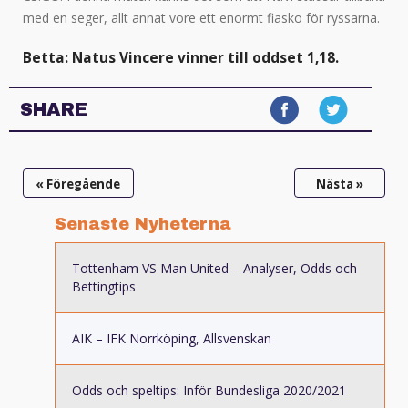
med en seger, allt annat vore ett enormt fiasko för ryssarna.
Betta: Natus Vincere vinner till oddset 1,18.
SHARE
« Föregående
Nästa »
Senaste Nyheterna
Tottenham VS Man United – Analyser, Odds och
Bettingtips
AIK – IFK Norrköping, Allsvenskan
Odds och speltips: Inför Bundesliga 2020/2021