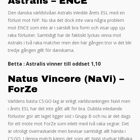
Astralis – ENCE
Den danska världstvåan Astralis inledde årets ESL med en
förlust mot NIP. Nu ska det dock inte vara några problem
mot ENCE som inte är i särskilt bra form och visar upp sju
raka förluster. Samtidigt har de faktiskt lyckas vinna mot
Astralis i två raka matcher men den här gången tror vi det blir
tredje gången gillt för danskarna.
Betta : Astralis vinner till oddset 1,10
Natus Vincere (NaVi) –
ForZe
Världens bästa CS:GO-lag är enligt världsrankingen NaVi men
i årets ESL har det inte gått allt för bra. Dubbla inledande
förluster gör att laget ligger sist i Grupp B och nu är det dags
för ett möte mot ForZe som inlett med två raka segrar. Det
är otroligt överraskande men bevisar samtidigt allt hända i
CS:GO. I denna match känns det som att NaVi studsar tillbaka