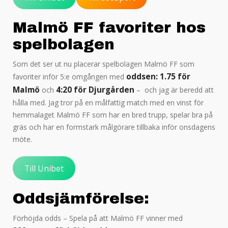
Malmö FF favoriter hos
spelbolagen
Som det ser ut nu placerar spelbolagen Malmö FF som
oddsen: 1.75 för
favoriter inför 5:e omgången med
Malmö
4:20 för Djurgården
och
– och jag är beredd att
hålla med. Jag tror på en målfattig match med en vinst för
hemmalaget Malmö FF som har en bred trupp, spelar bra på
gräs och har en formstark målgörare tillbaka inför onsdagens
möte.
Till Unibet
Oddsjämförelse:
Förhöjda odds – Spela på att Malmö FF vinner med