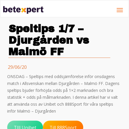
Toggl
navig
Speltips 1/7 –
Djurgården vs
Malmö FF
29/06/20
ONSDAG – Speltips med oddsjämförelse inför onsdagens
match i Allsvenskan mellan Djurgården – Malmö FF. Dagens
speltips bjuder förhöjda odds på 1×2 marknaden och bra
statistik + odds på målmarknaden. I denna artikel har vi valt
att använda oss av Unibet och 888Sport för våra speltips
inför Malmö – Djurgården
TIll Unibet
Till 888Sport