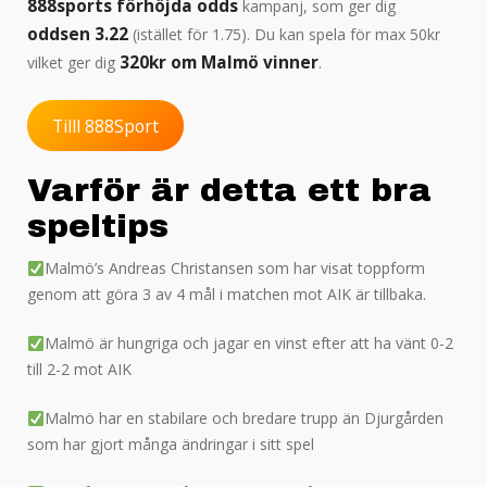
888sports förhöjda odds
kampanj, som ger dig
oddsen 3.22
(istället för 1.75). Du kan spela för max 50kr
320kr om Malmö vinner
vilket ger dig
.
Tilll 888Sport
Varför är detta ett bra
speltips
Malmö’s Andreas Christansen som har visat toppform
genom att göra 3 av 4 mål i matchen mot AIK är tillbaka.
Malmö är hungriga och jagar en vinst efter att ha vänt 0-2
till 2-2 mot AIK
Malmö har en stabilare och bredare trupp än Djurgården
som har gjort många ändringar i sitt spel