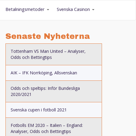
Betalningsmetoder
Svenska Casinon
Senaste Nyheterna
Tottenham VS Man United – Analyser,
Odds och Bettingtips
AIK – IFK Norrköping, Allsvenskan
Odds och speltips: Inför Bundesliga
2020/2021
Svenska cupen i fotboll 2021
Fotbolls EM 2020 – Italien – England:
Analyser, Odds och Bettingtips