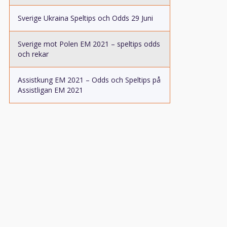
Sverige Ukraina Speltips och Odds 29 Juni
Sverige mot Polen EM 2021 – speltips odds
och rekar
Assistkung EM 2021 – Odds och Speltips på
Assistligan EM 2021