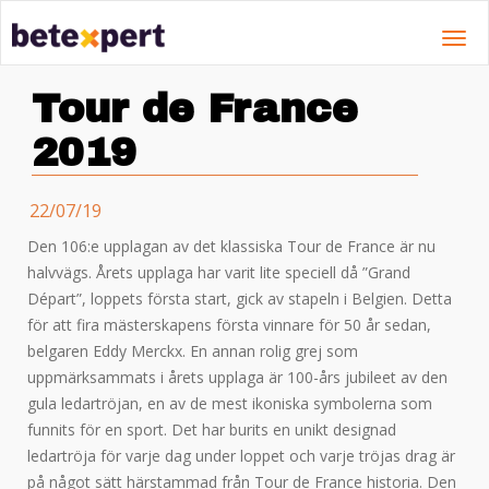
Toggl
navig
Tour de France
2019
22/07/19
Den 106:e upplagan av det klassiska Tour de France är nu
halvvägs. Årets upplaga har varit lite speciell då ”Grand
Départ”, loppets första start, gick av stapeln i Belgien. Detta
för att fira mästerskapens första vinnare för 50 år sedan,
belgaren Eddy Merckx. En annan rolig grej som
uppmärksammats i årets upplaga är 100-års jubileet av den
gula ledartröjan, en av de mest ikoniska symbolerna som
funnits för en sport. Det har burits en unikt designad
ledartröja för varje dag under loppet och varje tröjas drag är
på något sätt härstammad från Tour de France historia. Den