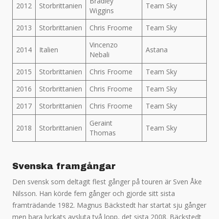
Bradley
2012
Storbrittanien
Team Sky
Wiggins
2013
Storbrittanien
Chris Froome
Team Sky
Vincenzo
2014
Italien
Astana
Nebali
2015
Storbrittanien
Chris Froome
Team Sky
2016
Storbrittanien
Chris Froome
Team Sky
2017
Storbrittanien
Chris Froome
Team Sky
Geraint
2018
Storbrittanien
Team Sky
Thomas
Svenska framgångar
Den svensk som deltagit flest gånger på touren är Sven Åke
Nilsson. Han körde fem gånger och gjorde sitt sista
framträdande 1982. Magnus Bäckstedt har startat sju gånger
men bara lyckats avsluta två lopp, det sista 2008. Bäckstedt