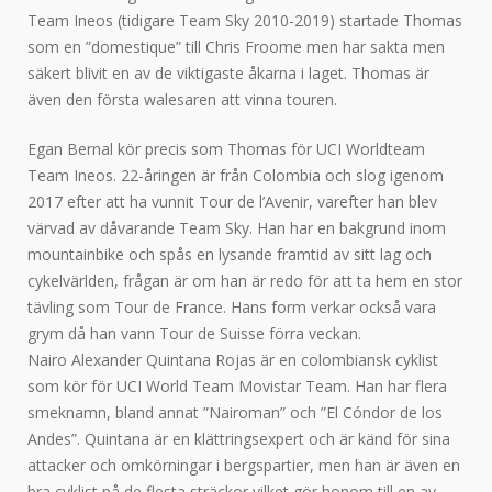
Team Ineos (tidigare Team Sky 2010-2019) startade Thomas
som en ”domestique” till Chris Froome men har sakta men
säkert blivit en av de viktigaste åkarna i laget. Thomas är
även den första walesaren att vinna touren.
Egan Bernal kör precis som Thomas för UCI Worldteam
Team Ineos. 22-åringen är från Colombia och slog igenom
2017 efter att ha vunnit Tour de l’Avenir, varefter han blev
värvad av dåvarande Team Sky. Han har en bakgrund inom
mountainbike och spås en lysande framtid av sitt lag och
cykelvärlden, frågan är om han är redo för att ta hem en stor
tävling som Tour de France. Hans form verkar också vara
grym då han vann Tour de Suisse förra veckan.
Nairo Alexander Quintana Rojas är en colombiansk cyklist
som kör för UCI World Team Movistar Team. Han har flera
smeknamn, bland annat ”Nairoman” och ”El Cóndor de los
Andes”. Quintana är en klättringsexpert och är känd för sina
attacker och omkörningar i bergspartier, men han är även en
bra cyklist på de flesta sträckor vilket gör honom till en av