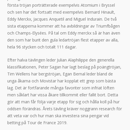
första tröjan porträtterade exempelvis Atomium i Bryssel
och sen har det fortsatt med exempelvis Bernard Hinault,
Eddy Merckx, Jacques Anquetil and Miguel Indurain. De två
sista etapperna kommer att ha avbildningar av Triumfbågen
och Champs-Elysées. På tal om Eddy merckx så är han även
den som har burit den gula ledartröjan flest etapper av alla,
hela 96 stycken och totalt 111 dagar.
Efter halva tävlingen leder Julian Alaphilippe den generella
klassifikationen, Peter Sagan har lagt beslag på poängtröjan,
Tim Wellens har bergströjan, Egan Bernal leder bland de
unga åkarna och Movistar har kopplat ett grep som bästa
lag. Det är fortfarande många favoriter som infriat löften
men såklart har vissa åkare tillkommit eller fallit bort. Detta
gör att man får följa varje etapp för sig och hålla koll på hur
oddsen förändras. Årets tävling kräver noggrann research för
att veta var och hur man ska investera sina pengar vid
betting på Tour de France 2019.