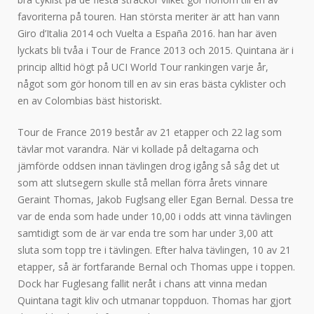
favoriterna på touren. Han största meriter är att han vann
Giro d’Italia 2014 och Vuelta a España 2016. han har även
lyckats bli tvåa i Tour de France 2013 och 2015. Quintana är i
princip alltid högt på UCI World Tour rankingen varje år,
något som gör honom till en av sin eras bästa cyklister och
en av Colombias bäst historiskt.
Tour de France 2019 består av 21 etapper och 22 lag som
tävlar mot varandra. När vi kollade på deltagarna och
jämförde oddsen innan tävlingen drog igång så såg det ut
som att slutsegern skulle stå mellan förra årets vinnare
Geraint Thomas, Jakob Fuglsang eller Egan Bernal. Dessa tre
var de enda som hade under 10,00 i odds att vinna tävlingen
samtidigt som de är var enda tre som har under 3,00 att
sluta som topp tre i tävlingen. Efter halva tävlingen, 10 av 21
etapper, så är fortfarande Bernal och Thomas uppe i toppen.
Dock har Fuglesang fallit neråt i chans att vinna medan
Quintana tagit kliv och utmanar toppduon. Thomas har gjort