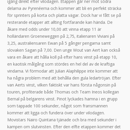
igång direkt efter vilodagen. Etappen går ner mot södra
delarna av Pyrenéerna och kommer att bli en perfekt sträcka
för sprinters på korta och platta vägar. Dock har vi fått se på
resterande etapper att allting fortfarande kan hända. De
åkare med odds under 10,00 att vinna etapp 11 är
holländaren Groeneweggen på 2,75, italienaren Viviani på
3,25, australiensaren Ewan på 5 gånger pengarna samt
slovaken Sagan på 7,00. Den unge Wout van Aert kan också
vara en åkare att hålla koll på efter hans vinst på etapp 10,
en kaotisk målgång som stördes en hel del av de kraftiga
vindarna. Vi förmodar att Julian Alaphilippe inte kommer att
ha några problem med att behålla den gula ledartröjan. Efter
van Aerts vinst, vilken faktiskt var hans första någonsin på
touren, profiterade både Thomas och Team Ineos kollegan
Bernal på belgarens vinst. Pinot lyckades hamna i en grupp
som tappade 100 sekunder, något som fransmannen
kommer att ligga och fundera över under vilodagen.
Movistars Nairo Quintana tjänade och bra med sekunder i
kampen om slutvinsten. Efter den elfte etappen kommer det