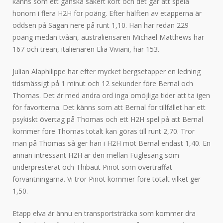
känns som ett ganska säkert kort och det går att spela
honom i flera H2H för poäng. Efter hälften av etapperna är
oddsen på Sagan nere på runt 1,10. Han har redan 229
poäng medan tvåan, australiensaren Michael Matthews har
167 och trean, italienaren Elia Viviani, har 153.
Julian Alaphilippe har efter mycket bergsetapper en ledning
tidsmässigt på 1 minut och 12 sekunder före Bernal och
Thomas. Det är med andra ord inga omöjliga tider att ta igen
för favoriterna. Det känns som att Bernal för tillfället har ett
psykiskt övertag på Thomas och ett H2H spel på att Bernal
kommer före Thomas totalt kan göras till runt 2,70. Tror
man på Thomas så ger han i H2H mot Bernal endast 1,40. En
annan intressant H2H är den mellan Fuglesang som
underpresterat och Thibaut Pinot som överträffat
förväntningarna. Vi tror Pinot kommer före totalt vilket ger
1,50.
Etapp elva är ännu en transportsträcka som kommer dra