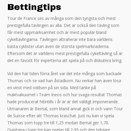
Bettingtips
Tour de France ses av många som den tyngsta och mest
prestigefulla tävlingen av alla. Det är också den tävling som
får mest uppmärksamhet och är mest populär bland
cykeltävlingarna. Tävlingen attraherar inte bara världens
bästa cyklister utan även de största spelmarknaderna.
Eftersom det är världens mest prestigefulla cykeltävling så är
det en favorit för experterna att spela på och diskutera kring.
Vid den här tiden förra året var det inte många som backade
Thomas och se vad han åstadkom. Nu verkar han även lösa
en vinst med oddsen på sin sida. Med tanke på
maktvakuumet i Team Ineos och hur svaga resultat Thomas
hade producerat hitintills i år är är det väldigt imponerande.
Utmanaren är Bernal, som bland annat gick in och vann Tour
de Suisse efter att Thomas kraschat. Just nu kan vi spela
Thomas som topp tre till 1,25 medan Bernal ger 1,70.
Quintana i topp tre kan spelas till 2,95 och den tidigare