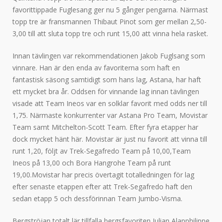
favorittippade Fuglesang ger nu 5 gånger pengarna. Närmast
topp tre är fransmannen Thibaut Pinot som ger mellan 2,50-
3,00 till att sluta topp tre och runt 15,00 att vinna hela rasket.
Innan tävlingen var rekommendationen Jakob Fuglsang som
vinnare. Han är den enda av favoriterna som haft en
fantastisk säsong samtidigt som hans lag, Astana, har haft
ett mycket bra år. Oddsen för vinnande lag innan tävlingen
visade att Team Ineos var en solklar favorit med odds ner till
1,75. Närmaste konkurrenter var Astana Pro Team, Movistar
Team samt Mitchelton-Scott Team. Efter fyra etapper har
dock mycket hänt här. Movistar är just nu favorit att vinna till
runt 1,20, följt av Trek-Segafredo Team på 10,00,Team
Ineos på 13,00 och Bora Hangrohe Team på runt
19,00.Movistar har precis övertagit totalledningen för lag
efter senaste etappen efter att Trek-Segafredo haft den
sedan etapp 5 och dessförinnan Team Jumbo-Visma.
Bergströjan totalt lär tillfalla bergsfavoriten Julian Alapphilippe