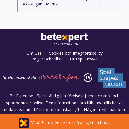
Assistligan EM 2021
Copyright © 2026
Om Oss
Cookies och Integritetspolicy
Regler och villkor
Om spelansvar
Spela ansvarsfullt
BetExpert.se - Självständig jämförelsesajt med casino- och
sportbonusar online. Den information som tillhandahålls här är
endast av underhållning och kunskapsyfte. Någon tredje part kan
ändra eller stänga kampanjer och erbjudanden när som helst och
Vi på Betexpert.se tror på att ge den bästa
BetExpert.se är inte skyldiga för eventuell inkorrekt information.