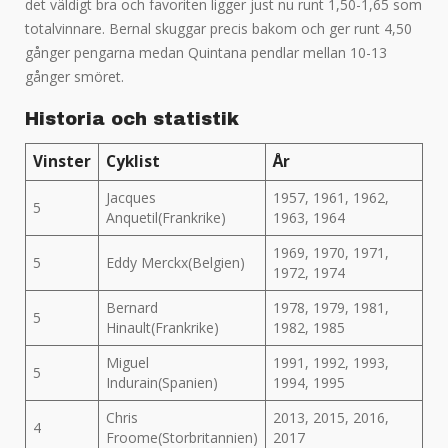
det väldigt bra och favoriten ligger just nu runt 1,50-1,65 som
totalvinnare. Bernal skuggar precis bakom och ger runt 4,50
gånger pengarna medan Quintana pendlar mellan 10-13
gånger smöret.
Historia och statistik
Vinster
Cyklist
År
Jacques
1957, 1961, 1962,
5
Anquetil(Frankrike)
1963, 1964
1969, 1970, 1971,
5
Eddy Merckx(Belgien)
1972, 1974
Bernard
1978, 1979, 1981,
5
Hinault(Frankrike)
1982, 1985
Miguel
1991, 1992, 1993,
5
Indurain(Spanien)
1994, 1995
Chris
2013, 2015, 2016,
4
Froome(Storbritannien)
2017