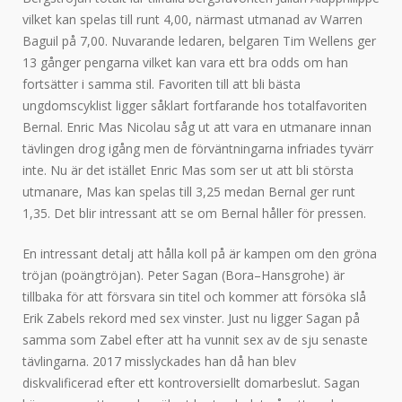
vilket kan spelas till runt 4,00, närmast utmanad av Warren
Baguil på 7,00. Nuvarande ledaren, belgaren Tim Wellens ger
13 gånger pengarna vilket kan vara ett bra odds om han
fortsätter i samma stil. Favoriten till att bli bästa
ungdomscyklist ligger såklart fortfarande hos totalfavoriten
Bernal. Enric Mas Nicolau såg ut att vara en utmanare innan
tävlingen drog igång men de förväntningarna infriades tyvärr
inte. Nu är det istället Enric Mas som ser ut att bli största
utmanare, Mas kan spelas till 3,25 medan Bernal ger runt
1,35. Det blir intressant att se om Bernal håller för pressen.
En intressant detalj att hålla koll på är kampen om den gröna
tröjan (poängtröjan). Peter Sagan (Bora–Hansgrohe) är
tillbaka för att försvara sin titel och kommer att försöka slå
Erik Zabels rekord med sex vinster. Just nu ligger Sagan på
samma som Zabel efter att ha vunnit sex av de sju senaste
tävlingarna. 2017 misslyckades han då han blev
diskvalificerad efter ett kontroversiellt domarbeslut. Sagan