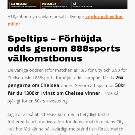
+18,enbart nya spelare,bosatt i Sverige,
regler och villkor
gäller
Speltips – Förhöjda
odds genom 888sports
välkomstbonus
De vanliga oddsen inför matchen är 1.86 för City och 3.90 för
26x
Chelsea. Med 888sports förhöjda odds kampanj får du
pengarna om Chelsea
50kr
vinner. Genom att spela för
får du 1300kr i vinst om Chelsea vinner
– Inte så
pjåkigt för en 50krs investering!
Jag tror alltså att Chelsea kommer in betydligt bättre
förberedda och motiverade inför denna match medans City
inte har fått känna på likvärdigt motstånd i sin första match