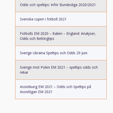
Odds och speltips: Inför Bundesliga 2020/2021
Svenska cupen i fotboll 2021
Fotbolls EM 2020 – Italien – England: Analyser,
Odds och Bettingtips
Sverige Ukraina Speltips och Odds 29 Juni
Sverige mot Polen EM 2021 – speltips odds och
rekar
Assistkung EM 2021 – Odds och Speltips på
Assistligan EM 2021