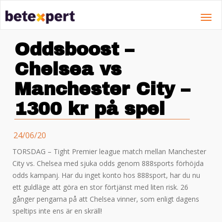
Toggl
navig
Oddsboost –
Chelsea vs
Manchester City –
1300 kr på spel
24/06/20
TORSDAG – Tight Premier league match mellan Manchester
City vs. Chelsea med sjuka odds genom 888sports förhöjda
odds kampanj. Har du inget konto hos 888sport, har du nu
ett guldläge att göra en stor förtjänst med liten risk. 26
gånger pengarna på att Chelsea vinner, som enligt dagens
speltips inte ens är en skräll!