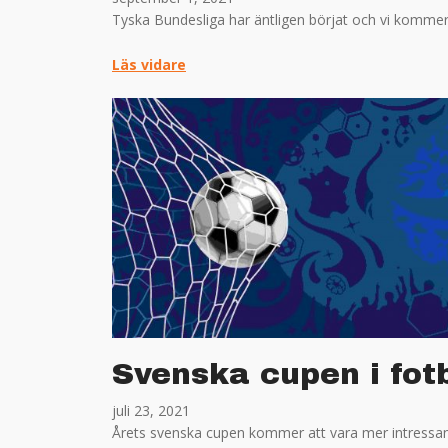
Tyska Bundesliga har äntligen börjat och vi komme
Odds
Läs vidare
och
speltips:
Inför
Bundesliga
2020/2021
Svenska cupen i fot
juli 23, 2021
Årets svenska cupen kommer att vara mer intressan