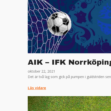
United
–
Analyser,
Odds
och
Bettingtips
AIK – IFK Norrköpin
oktober 22, 2021
Det är två lag som gick på pumpen i guldstriden se
AIK
Läs vidare
–
IFK
Norrköping,