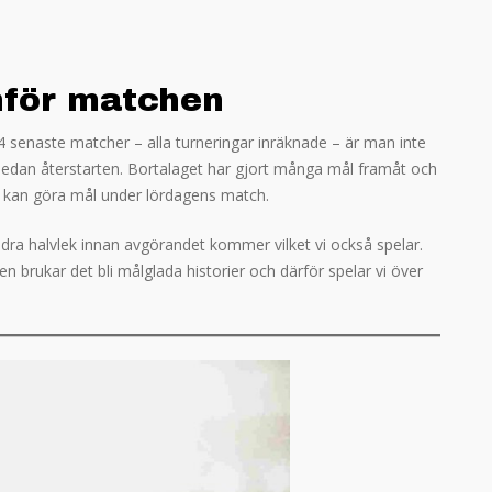
nför matchen
 senaste matcher – alla turneringar inräknade – är man inte
t sedan återstarten. Bortalaget har gjort många mål framåt och
 kan göra mål under lördagens match.
andra halvlek innan avgörandet kommer vilket vi också spelar.
en brukar det bli målglada historier och därför spelar vi över