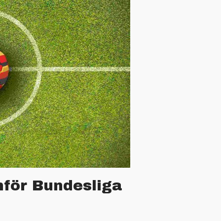
nför Bundesliga