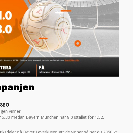
mpanjen
88BO
agen vinner
r 5,30 medan Bayern München har 8,0 istället för 1,52.
 riksdaler på Bayer Leverkusen att de vinner så har du 2050 kr