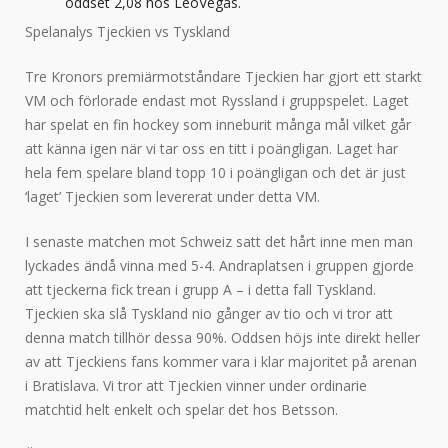
oddset 2,08 hos LeoVegas.
Spelanalys Tjeckien vs Tyskland
Tre Kronors premiärmotståndare Tjeckien har gjort ett starkt
VM och förlorade endast mot Ryssland i gruppspelet. Laget
har spelat en fin hockey som inneburit många mål vilket går
att känna igen när vi tar oss en titt i poängligan. Laget har
hela fem spelare bland topp 10 i poängligan och det är just
‘laget’ Tjeckien som levererat under detta VM.
I senaste matchen mot Schweiz satt det hårt inne men man
lyckades ändå vinna med 5-4. Andraplatsen i gruppen gjorde
att tjeckerna fick trean i grupp A – i detta fall Tyskland.
Tjeckien ska slå Tyskland nio gånger av tio och vi tror att
denna match tillhör dessa 90%. Oddsen höjs inte direkt heller
av att Tjeckiens fans kommer vara i klar majoritet på arenan
i Bratislava. Vi tror att Tjeckien vinner under ordinarie
matchtid helt enkelt och spelar det hos Betsson.