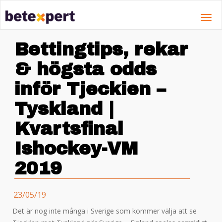
Toggl
navig
Bettingtips, rekar
& högsta odds
inför Tjeckien –
Tyskland |
Kvartsfinal
Ishockey-VM
2019
23/05/19
Det är nog inte många i Sverige som kommer välja att se