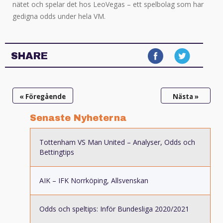
nätet och spelar det hos LeoVegas – ett spelbolag som har
gedigna odds under hela VM.
SHARE
« Föregående
Nästa »
Senaste Nyheterna
Tottenham VS Man United – Analyser, Odds och
Bettingtips
AIK – IFK Norrköping, Allsvenskan
Odds och speltips: Inför Bundesliga 2020/2021