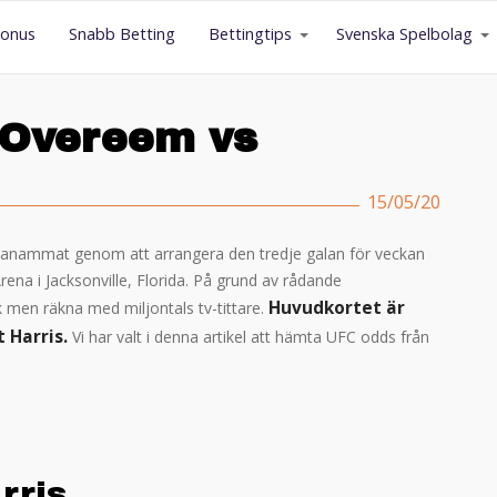
onus
Snabb Betting
Bettingtips
Svenska Spelbolag
 Overeem vs
15/05/20
FC anammat genom att arrangera den tredje galan för veckan
na i Jacksonville, Florida. På grund av rådande
Huvudkortet är
 men räkna med miljontals tv-tittare.
 Harris.
Vi har valt i denna artikel att hämta UFC odds från
rris