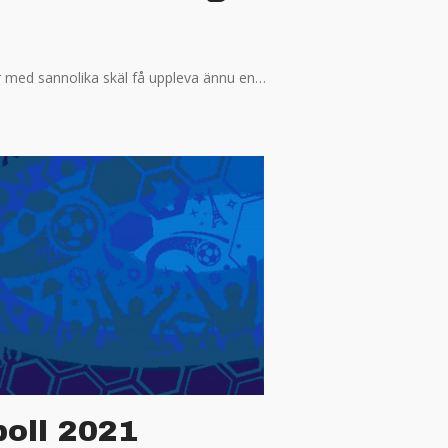
r med sannolika skäl få uppleva ännu en…
boll 2021