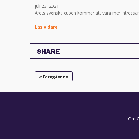
juli 23, 2021
Årets svenska cupen kommer att vara mer intressan
Svenska
Läs vidare
cupen
i
fotboll
SHARE
2021
« Föregående
Om O