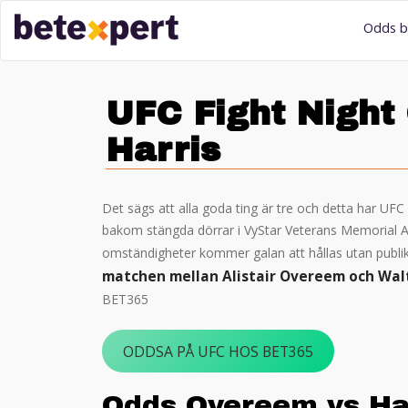
Odds b
UFC Fight Night
Harris
Det sägs att alla goda ting är tre och detta har U
bakom stängda dörrar i VyStar Veterans Memorial Are
omständigheter kommer galan att hållas utan publik
matchen mellan Alistair Overeem och Walt
BET365
ODDSA PÅ UFC HOS BET365
Odds Overeem vs Ha