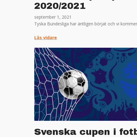
2020/2021
september 1, 2021
Tyska Bundesliga har äntligen börjat och vi komme
Odds
Läs vidare
och
speltips:
Inför
Bundesliga
2020/2021
Svenska cupen i fot