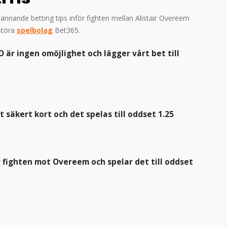
nnande betting tips inför fighten mellan Alistair Overeem
 störa
spelbolag
Bet365.
O är ingen omöjlighet och lägger vårt bet till
 säkert kort och det spelas till oddset 1.25
r fighten mot Overeem och spelar det till oddset