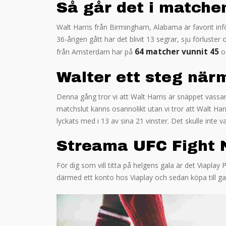
Så går det i matche
Walt Harris från Birmingham, Alabama är favorit i
36-årigen gått har det blivit 13 segrar, sju förluster
64 matcher vunnit 45
från Amsterdam har på
oc
Walter ett steg när
Denna gång tror vi att Walt Harris är snäppet vassar
matchslut känns osannolikt utan vi tror att Walt Har
lyckats med i 13 av sina 21 vinster. Det skulle int
Streama UFC Fight 
För dig som vill titta på helgens gala är det Viapla
därmed ett konto hos Viaplay och sedan köpa till g