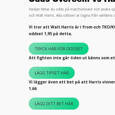
Nedan hittar du odds på matchvinnare och andra spä
och Walt Harris. Alla oddsen är tagna från världens
Vi tror att Walt Harris är i from och TKO/K
oddset 1,95 på detta.
TRYCK HÄR FÖR ODDSET
Att fighten inte går tiden ut känns som ett
LÄGG TIPSET HÄR
Vi lägger även ett bet på att Harris vinne
1.66
LÄGG DITT BET HÄR