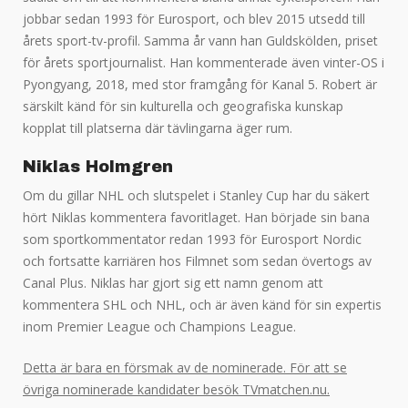
jobbar sedan 1993 för Eurosport, och blev 2015 utsedd till
årets sport-tv-profil. Samma år vann han Guldskölden, priset
för årets sportjournalist. Han kommenterade även vinter-OS i
Pyongyang, 2018, med stor framgång för Kanal 5. Robert är
särskilt känd för sin kulturella och geografiska kunskap
kopplat till platserna där tävlingarna äger rum.
Niklas Holmgren
Om du gillar NHL och slutspelet i Stanley Cup har du säkert
hört Niklas kommentera favoritlaget. Han började sin bana
som sportkommentator redan 1993 för Eurosport Nordic
och fortsatte karriären hos Filmnet som sedan övertogs av
Canal Plus. Niklas har gjort sig ett namn genom att
kommentera SHL och NHL, och är även känd för sin expertis
inom Premier League och Champions League.
Detta är bara en försmak av de nominerade. För att se
övriga nominerade kandidater besök TVmatchen.nu.