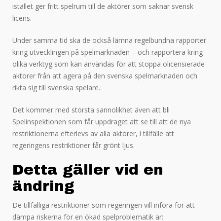
istället ger fritt spelrum till de aktörer som saknar svensk
licens.
Under samma tid ska de också lämna regelbundna rapporter
kring utvecklingen på spelmarknaden – och rapportera kring
olika verktyg som kan användas för att stoppa olicensierade
aktörer från att agera på den svenska spelmarknaden och
rikta sig till svenska spelare.
Det kommer med största sannolikhet även att bli
Spelinspektionen som får uppdraget att se till att de nya
restriktionerna efterlevs av alla aktörer, i tillfälle att
regeringens restriktioner får grönt ljus.
Detta gäller vid en
ändring
De tillfälliga restriktioner som regeringen vill införa för att
dämpa riskerna för en ökad spelproblematik är: