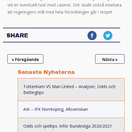
vid en eventuell tvist med casinot. Det skulle också innebära
att regeringens mål med hela förordningen går i stöpet.
SHARE
« Föregående
Nästa »
Senaste Nyheterna
Tottenham VS Man United – Analyser, Odds och
Bettingtips
AIK – IFK Norrköping, Allsvenskan
Odds och speltips: Inför Bundesliga 2020/2021