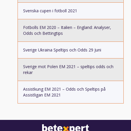
Svenska cupen i fotboll 2021
Fotbolls EM 2020 – Italien – England: Analyser,
Odds och Bettingtips
Sverige Ukraina Speltips och Odds 29 Juni
Sverige mot Polen EM 2021 – speltips odds och
rekar
Assistkung EM 2021 – Odds och Speltips på
Assistligan EM 2021